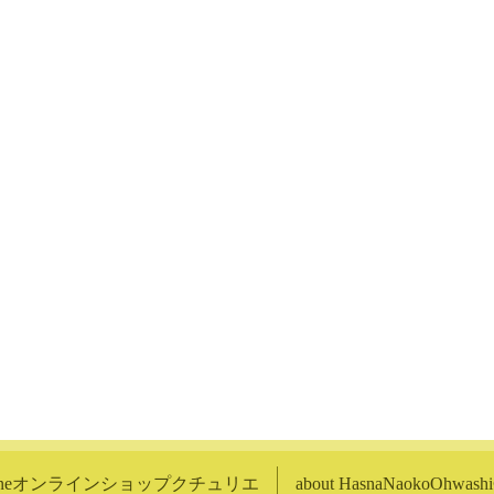
lineオンラインショップクチュリエ
about HasnaNaokoOhwa