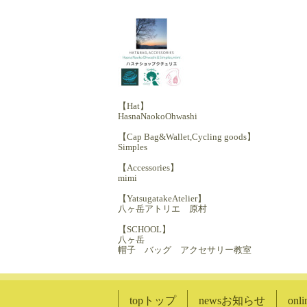
【Hat】
HasnaNaokoOhwashi
【Cap Bag&Wallet,Cycling goods】
Simples
【Accessories】
mimi
【YatsugatakeAtelier】
八ヶ岳アトリエ 原村
【SCHOOL】
八ヶ岳
帽子 バッグ アクセサリー教室
topトップ
newsお知らせ
on