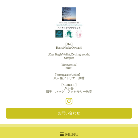
【Hat】
HasnaNaokoOhwashi
【Cap Bag&Wallet,Cycling goods】
Simples
【Accessories】
mimi
【YatsugatakeAtelier】
八ヶ岳アトリエ 原村
【SCHOOL】
八ヶ岳
帽子 バッグ アクセサリー教室
お問い合わせ
MENU