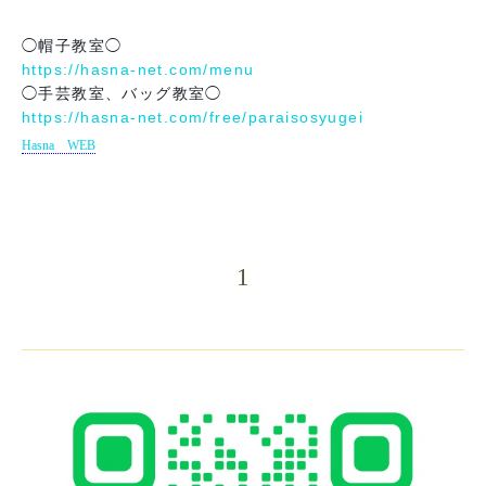
◯帽子教室◯
https://hasna-net.com/menu
◯手芸教室、バッグ教室◯
https://hasna-net.com/free/paraisosyugei
Hasna WEB
1