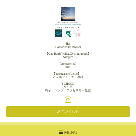
【Hat】
HasnaNaokoOhwashi
【Cap Bag&Wallet,Cycling goods】
Simples
【Accessories】
mimi
【YatsugatakeAtelier】
八ヶ岳アトリエ 原村
【SCHOOL】
八ヶ岳
帽子 バッグ アクセサリー教室
お問い合わせ
MENU