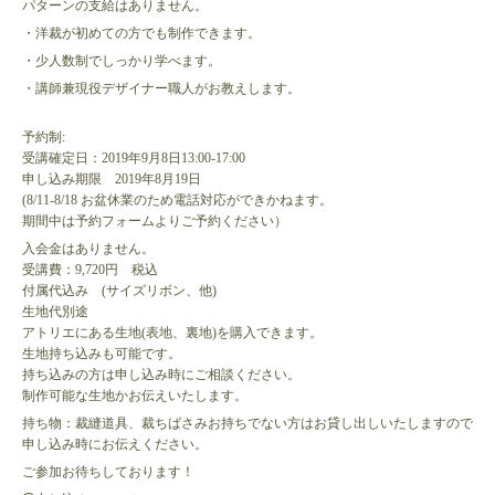
パターンの支給はありません。
・洋裁が初めての方でも制作できます。
・少人数制でしっかり学べます。
・講師兼現役デザイナー職人がお教えします。
予約制:
受講確定日：2019年9月8日13:00-17:00
申し込み期限 2019年8月19日
(8/11-8/18 お盆休業のため電話対応ができかねます。
期間中は予約フォームよりご予約ください）
入会金はありません。
受講費：9,720円 税込
付属代込み (サイズリボン、他)
生地代別途
アトリエにある生地(表地、裏地)を購入できます。
生地持ち込みも可能です。
持ち込みの方は申し込み時にご相談ください。
制作可能な生地かお伝えいたします。
持ち物：裁縫道具、裁ちばさみお持ちでない方はお貸し出しいたしますので
申し込み時にお伝えください。
ご参加お待ちしております！