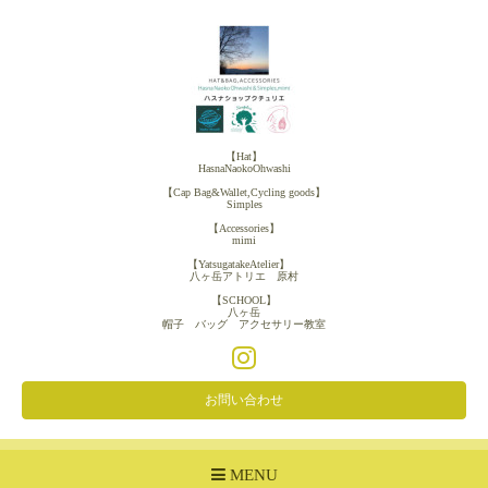
【Hat】
HasnaNaokoOhwashi
【Cap Bag&Wallet,Cycling goods】
Simples
【Accessories】
mimi
【YatsugatakeAtelier】
八ヶ岳アトリエ 原村
【SCHOOL】
八ヶ岳
帽子 バッグ アクセサリー教室
お問い合わせ
MENU