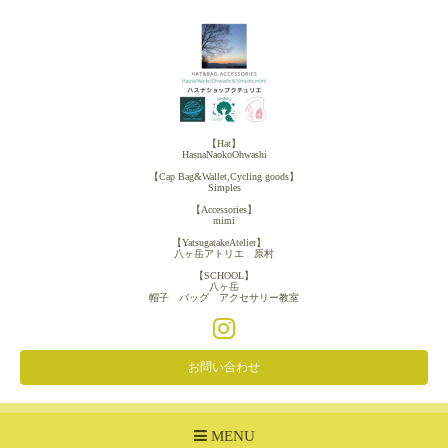
【Hat】
HasnaNaokoOhwashi
【Cap Bag&Wallet,Cycling goods】
Simples
【Accessories】
mimi
【YatsugatakeAtelier】
八ヶ岳アトリエ 原村
【SCHOOL】
八ヶ岳
帽子 バッグ アクセサリー教室
お問い合わせ
MENU