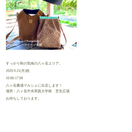
すっかり秋の気候の八ヶ岳エリア。
2020.9.21(月)祝
10:00-17:00
八ヶ岳農場マルシェに出店します！
場所：八ヶ岳中央実践大学校　芝生広場
お待ちしております。