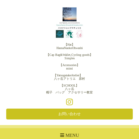
【Hat】
HasnaNaokoOhwashi
【Cap Bag&Wallet,Cycling goods】
Simples
【Accessories】
mimi
【YatsugatakeAtelier】
八ヶ岳アトリエ 原村
【SCHOOL】
八ヶ岳
帽子 バッグ アクセサリー教室
お問い合わせ
MENU