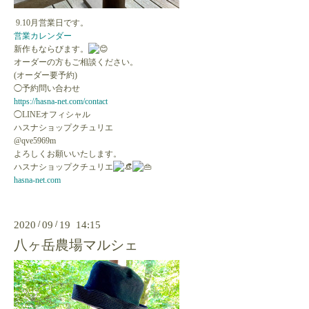
9.10月営業日です。
営業カレンダー
新作もならびます。
オーダーの方もご相談ください。
(オーダー要予約)
◯予約問い合わせ
https://hasna-net.com/contact
◯LINEオフィシャル
ハスナショップクチュリエ
@qve5969m
よろしくお願いいたします。
ハスナショップクチュリエ
hasna-net.com
2020
/
09
/
19 14:15
八ヶ岳農場マルシェ