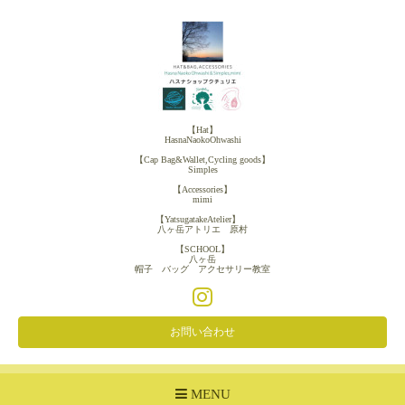
【Hat】
HasnaNaokoOhwashi
【Cap Bag&Wallet,Cycling goods】
Simples
【Accessories】
mimi
【YatsugatakeAtelier】
八ヶ岳アトリエ 原村
【SCHOOL】
八ヶ岳
帽子 バッグ アクセサリー教室
お問い合わせ
MENU