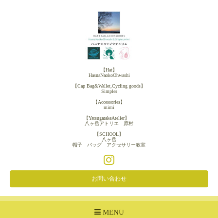
【Hat】
HasnaNaokoOhwashi
【Cap Bag&Wallet,Cycling goods】
Simples
【Accessories】
mimi
【YatsugatakeAtelier】
八ヶ岳アトリエ 原村
【SCHOOL】
八ヶ岳
帽子 バッグ アクセサリー教室
お問い合わせ
MENU