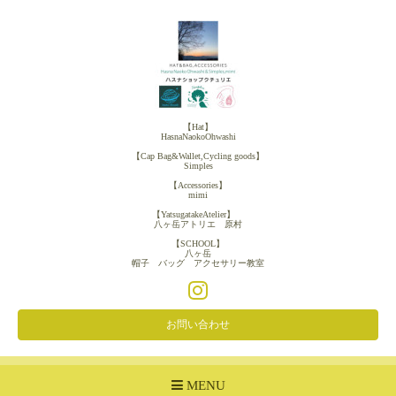
【Hat】
HasnaNaokoOhwashi
【Cap Bag&Wallet,Cycling goods】
Simples
【Accessories】
mimi
【YatsugatakeAtelier】
八ヶ岳アトリエ 原村
【SCHOOL】
八ヶ岳
帽子 バッグ アクセサリー教室
お問い合わせ
MENU