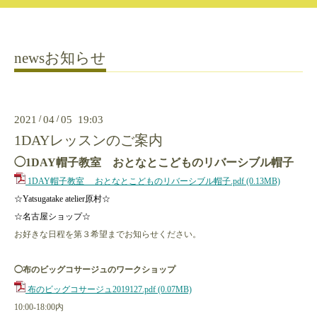
newsお知らせ
2021
/
04
/
05 19:03
1DAYレッスンのご案内
◯1DAY帽子教室 おとなとこどものリバーシブル帽子
1DAY帽子教室 おとなとこどものリバーシブル帽子.pdf
(0.13MB)
☆Yatsugatake atelier原村☆
☆名古屋ショップ☆
お好きな日程を第３希望までお知らせください。
◯布のビッグコサージュのワークショップ
布のビッグコサージュ2019127.pdf
(0.07MB)
10:00-18:00内