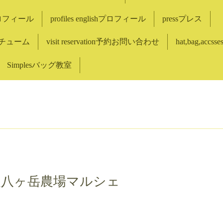
eプロフィール
profiles englishプロフィール
pressプレス
コスチューム
visit reservation予約お問い合わせ
hat,bag,accss
Simplesバッグ教室
1/3祝火八ヶ岳農場マルシェ