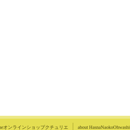
lineオンラインショップクチュリエ
about HasnaNaokoOhwa