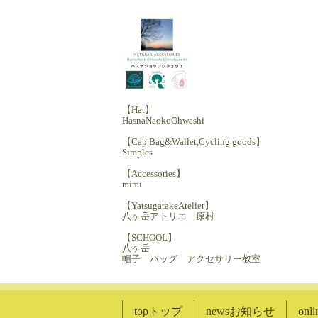
【Hat】
HasnaNaokoOhwashi
【Cap Bag&Wallet,Cycling goods】
Simples
【Accessories】
mimi
【YatsugatakeAtelier】
八ヶ岳アトリエ 原村
【SCHOOL】
八ヶ岳
帽子 バッグ アクセサリー教室
topトップ
newsお知らせ
on