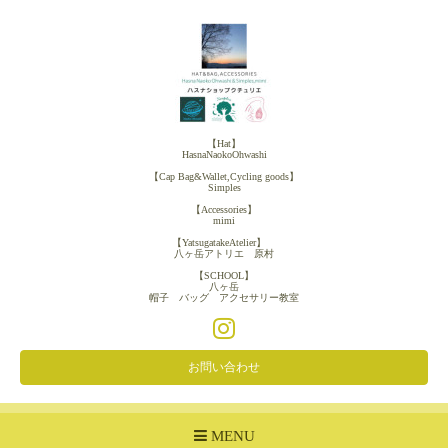
【Hat】
HasnaNaokoOhwashi
【Cap Bag&Wallet,Cycling goods】
Simples
【Accessories】
mimi
【YatsugatakeAtelier】
八ヶ岳アトリエ 原村
【SCHOOL】
八ヶ岳
帽子 バッグ アクセサリー教室
お問い合わせ
MENU