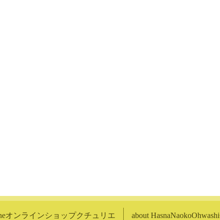
lineオンラインショップクチュリエ
about HasnaNaokoOhwa