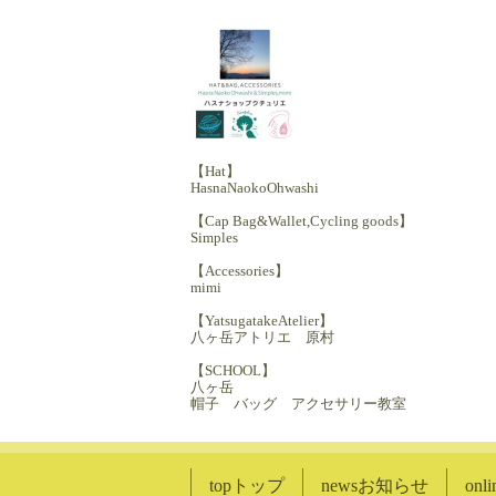
【Hat】
HasnaNaokoOhwashi
【Cap Bag&Wallet,Cycling goods】
Simples
【Accessories】
mimi
【YatsugatakeAtelier】
八ヶ岳アトリエ 原村
【SCHOOL】
八ヶ岳
帽子 バッグ アクセサリー教室
topトップ
newsお知らせ
on