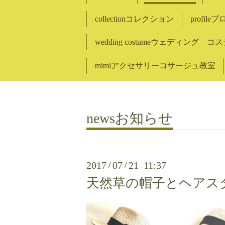
collectionコレクション
profil
wedding costumeウェディング 
mimiアクセサリーコサージュ教室
newsお知らせ
2017
07
21 11:37
/
/
天然草の帽子とヘアス