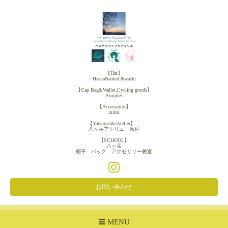
【Hat】
HasnaNaokoOhwashi
【Cap Bag&Wallet,Cycling goods】
Simples
【Accessories】
mimi
【YatsugatakeAtelier】
八ヶ岳アトリエ 原村
【SCHOOL】
八ヶ岳
帽子 バッグ アクセサリー教室
お問い合わせ
MENU