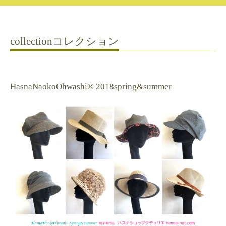
collectionコレクション
HasnaNaokoOhwashi®︎ 2018spring&summer