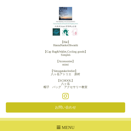
【Hat】
HasnaNaokoOhwashi
【Cap Bag&Wallet,Cycling goods】
Simples
【Accessories】
mimi
【YatsugatakeAtelier】
八ヶ岳アトリエ 原村
【SCHOOL】
八ヶ岳
帽子 バッグ アクセサリー教室
お問い合わせ
MENU