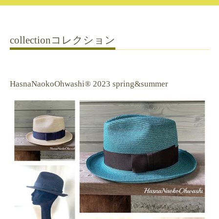
collectionコレクション
HasnaNaokoOhwashi®︎ 2023 spring&summer