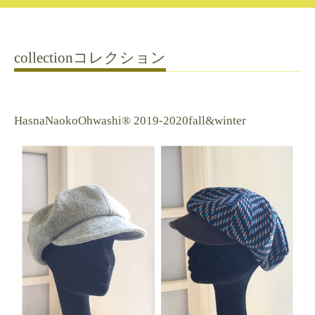
collectionコレクション
HasnaNaokoOhwashi®︎ 2019-2020fall&winter