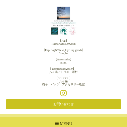
【Hat】
HasnaNaokoOhwashi
【Cap Bag&Wallet,Cycling goods】
Simples
【Accessories】
mimi
【YatsugatakeAtelier】
八ヶ岳アトリエ 原村
【SCHOOL】
八ヶ岳
帽子 バッグ アクセサリー教室
お問い合わせ
MENU