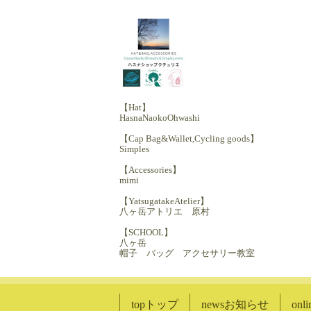
【Hat】
HasnaNaokoOhwashi
【Cap Bag&Wallet,Cycling goods】
Simples
【Accessories】
mimi
【YatsugatakeAtelier】
八ヶ岳アトリエ 原村
【SCHOOL】
八ヶ岳
帽子 バッグ アクセサリー教室
topトップ
newsお知らせ
on