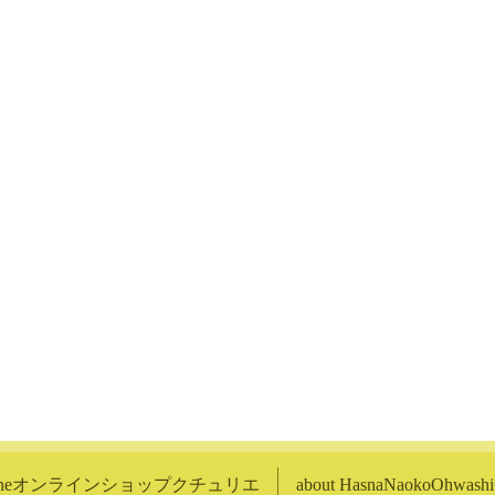
lineオンラインショップクチュリエ
about HasnaNaokoOhwa