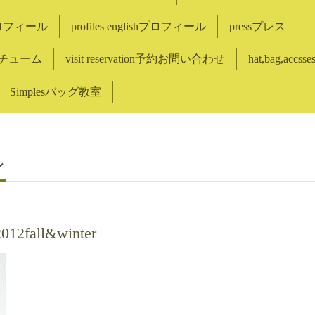
eプロフィール
profiles englishプロフィール
pressプレス
コスチューム
visit reservation予約お問い合わせ
hat,bag,accss
Simplesバッグ教室
ン
012fall&winter